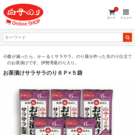
0
カート
メニュー
小腹が減ったら、か～るくサラサラ。のり屋が作った生のり仕立て
のお茶漬けです。伊勢湾産のり入り。
お茶漬けサラサラのり６Ｐ×５袋