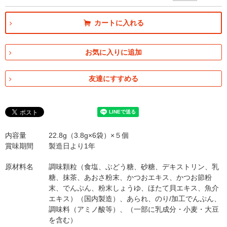
カートに入れる
お気に入りに追加
友達にすすめる
内容量
22.8g（3.8g×6袋）×５個
賞味期間
製造日より1年
原材料名
調味顆粒（食塩、ぶどう糖、砂糖、デキストリン、乳
糖、抹茶、あおさ粉末、かつおエキス、かつお節粉
末、でんぷん、粉末しょうゆ、ほたて貝エキス、魚介
エキス）（国内製造）、あられ、のり/加工でんぷん、
調味料（アミノ酸等）、（一部に乳成分・小麦・大豆
を含む）