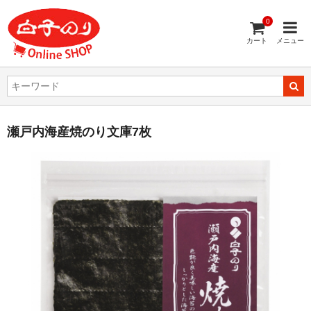
0
カート
メニュー
瀬戸内海産焼のり文庫7枚