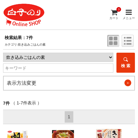
0
カート
メニュー
検索結果：7件
カテゴリ:炊き込みごはんの素
検 索
表示方法変更
＋
（ 1-7件表示 ）
7件
1